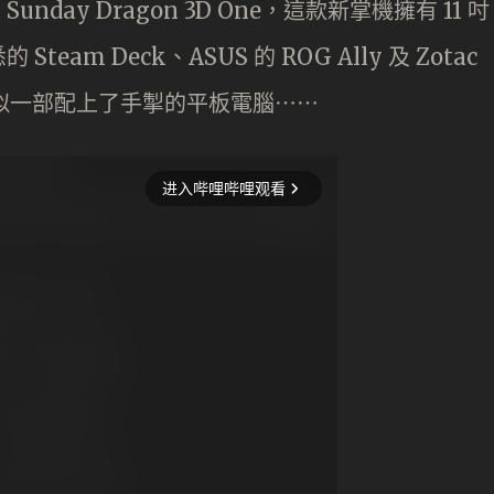
ay Dragon 3D One，這款新掌機擁有 11 吋
m Deck、ASUS 的 ROG Ally 及 Zotac
它更似一部配上了手掣的平板電腦⋯⋯