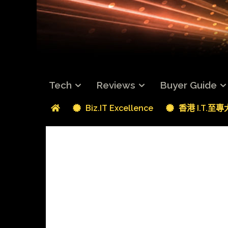
Tech
Reviews
Buyer Guide
Biz.IT Excellence
香港 I.T.至