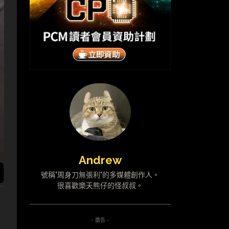
Andrew
號稱"周身刀無張利"的多媒體創作人。
很喜歡樂天熊仔的怪叔叔。
- 廣告 -