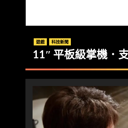
遊戲
科技新聞
11″ 平板級掌機．支援裸