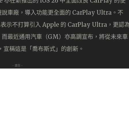
在新推出的 iOS 26 中全面改良 CarPlay 的使
廠，導入功能更全面的 CarPlay Ultra。不
不打算引入 Apple 的 CarPlay Ultra，更認
，而最近通用汽車（GM）亦高調宣布，將從未來車
 Auto，宣稱這是「喬布斯式」的創新。
- 廣告 -