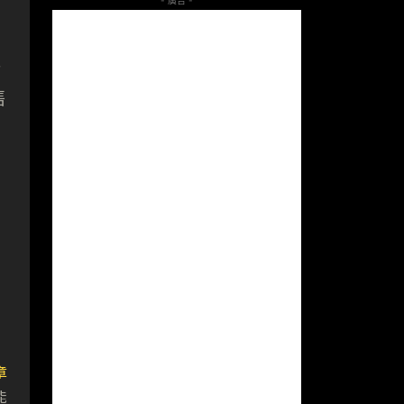
雖
售
章
能