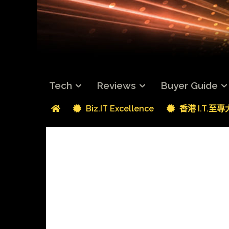
Tech
Reviews
Buyer Guide
Biz.IT Excellence
香港 I.T.至