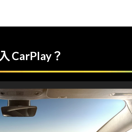
 CarPlay？