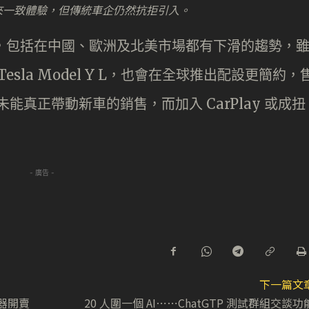
機屏幕帶來一致體驗，但傳統車企仍然抗拒引入。
壓力，包括在中國、歐洲及北美市場都有下滑的趨勢，
 Tesla Model Y L，也會在全球推出配設更簡約，
未能真正帶動新車的銷售，而加入 CarPlay 或成扭
- 廣告 -
下一篇文
電器開賣
20 人圍一個 AI⋯⋯ChatGTP 測試群組交談功