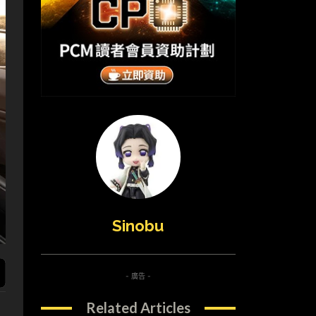
Sinobu
- 廣告 -
Related Articles