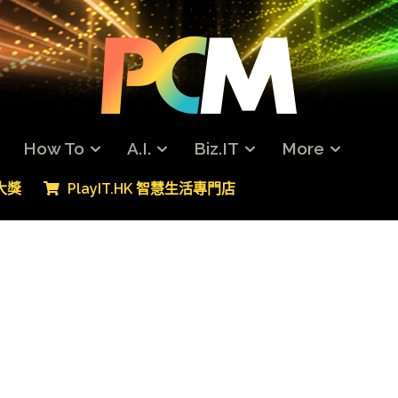
How To
A.I.
Biz.IT
More
專大獎
PlayIT.HK 智慧生活專門店