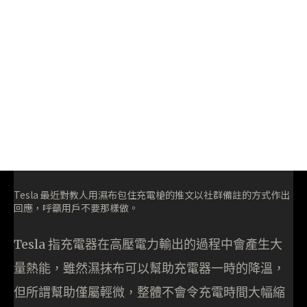
Tesla 最近對教人用濕布包住充電槍的推文以社群備註的方式作出
回應，呼籲用戶不要那樣做。
Tesla 指充電器在高壓電力輸出的過程中會產生大
量熱能，雖然濕抹布可以幫助充電器一時的降溫，
但所謂幫助僅屬輕微，整體不會令充電時間大幅縮