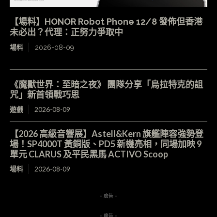
【場料】HONOR Robot Phone 12/8 發佈但香港
未必出？代理：正努力爭取中
場料
2026-08-09
《魔獸世界：至暗之夜》 團隊分享「烏拉特克的詛
咒」新首領戰巧思
遊戲
2026-08-09
【2026 高級音響展】Astell&Kern 旗艦陣容強勢登
場！SP4000T 黃銅版、PD5 新機亮相，同場加映 9
單元 CLARUS 及平民黑馬 ACTIVO Scoop
場料
2026-08-09
- 廣告 -
- 廣告 -