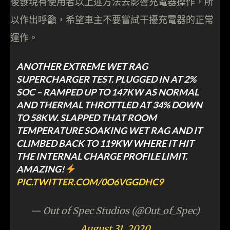
後發現有使用者以上述方法去影響充電器操作，所
以作出呼籲，希望車主不要嘗試干擾充電器的正常
運作。
ANOTHER EXTREME WET RAG
SUPERCHARGER TEST. PLUGGED IN AT 2%
SOC – RAMPED UP TO 147KW AS NORMAL
AND THERMAL THROTTLED AT 34% DOWN
TO 58KW. SLAPPED THAT ROOM
TEMPERATURE SOAKING WET RAG AND IT
CLIMBED BACK TO 119KW WHERE IT HIT
THE INTERNAL CHARGE PROFILE LIMIT.
AMAZING!
PIC.TWITTER.COM/0O6VGGDHC9
— Out of Spec Studios (@Out_of_Spec)
August 31, 2020