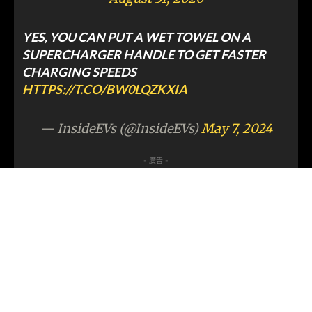
YES, YOU CAN PUT A WET TOWEL ON A
SUPERCHARGER HANDLE TO GET FASTER
CHARGING SPEEDS
HTTPS://T.CO/BW0LQZKXIA
— InsideEVs (@InsideEVs)
May 7, 2024
- 廣告 -