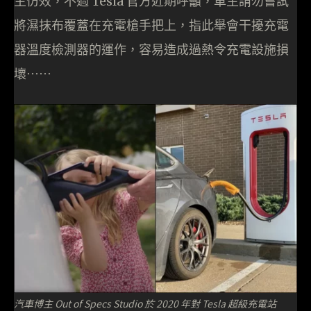
主仿效，不過 Tesla 官方近期呼籲，車主請勿嘗試
將濕抹布覆蓋在充電槍手把上，指此舉會干擾充電
器溫度檢測器的運作，容易造成過熱令充電設施損
壞⋯⋯
汽車博主 Out of Specs Studio 於 2020 年對 Tesla 超級充電站