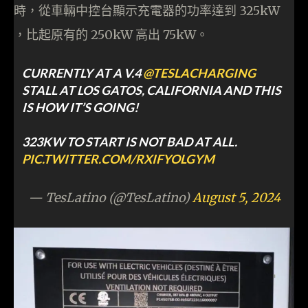
時，從車輛中控台顯示充電器的功率達到 325kW
，比起原有的 250kW 高出 75kW。
CURRENTLY AT A V.4
@TESLACHARGING
STALL AT LOS GATOS, CALIFORNIA AND THIS
IS HOW IT’S GOING!
323KW TO START IS NOT BAD AT ALL.
PIC.TWITTER.COM/RXIFYOLGYM
— TesLatino (@TesLatino)
August 5, 2024