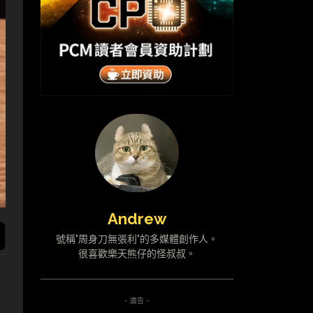
Andrew
號稱"周身刀無張利"的多媒體創作人。
很喜歡樂天熊仔的怪叔叔。
- 廣告 -