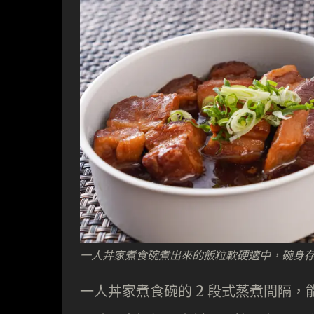
一人丼家煮食碗煮出來的飯粒軟硬適中，碗身
一人丼家煮食碗的 2 段式蒸煮間隔