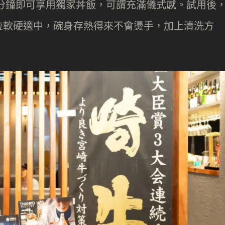
 分鐘即可享用獨家丼飯，可謂充滿儀式感。試用後
粒軟硬適中，碗身存熱得來不會燙手，加上清洗方