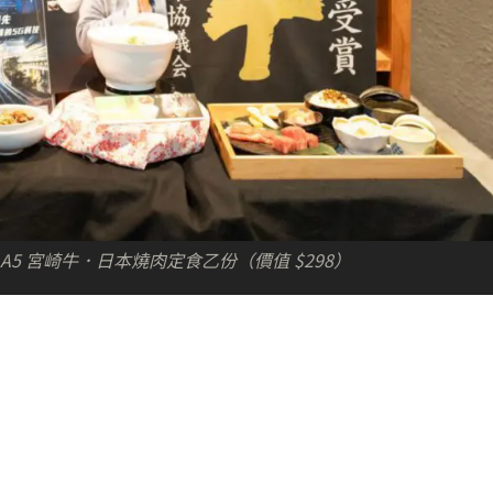
A5 宮崎牛．日本燒肉定食乙份（價值 $298）