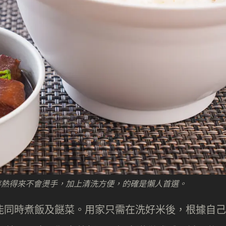
存熱得來不會燙手，加上清洗方便，的確是懶人首選。
，能同時煮飯及餸菜。用家只需在洗好米後，根據自己