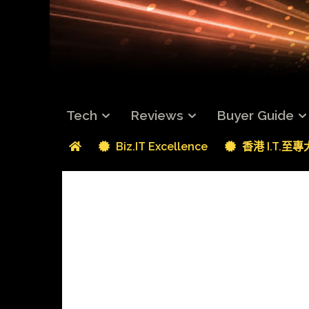
Tech
Reviews
Buyer Guide
Biz.IT Excellence
香港 I.T.至