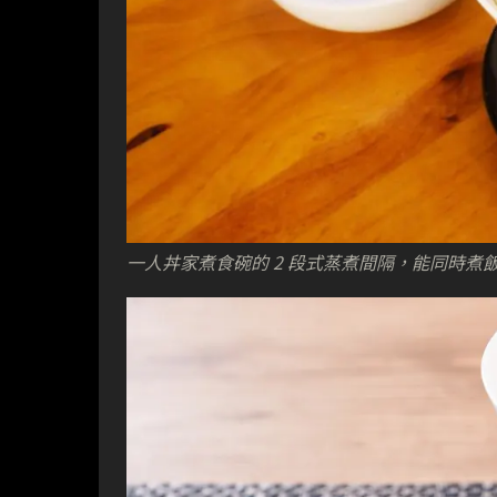
一人丼家煮食碗的 2 段式蒸煮間隔，能同時煮