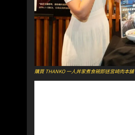
購買 THANKO 一人丼家煮食碗即送
宮崎肉本舖