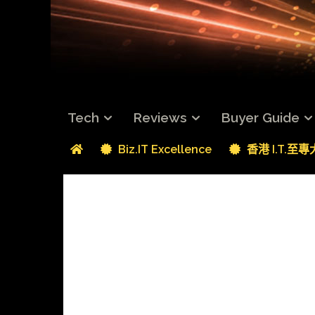
Tech
Reviews
Buyer Guide
Biz.IT Excellence
香港 I.T.至