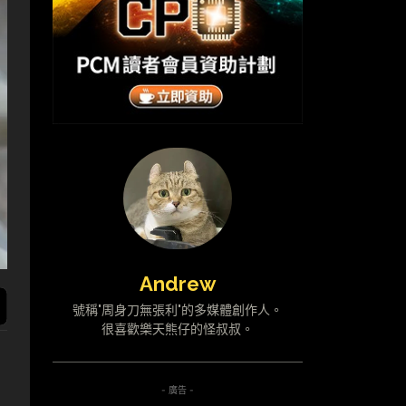
Andrew
號稱"周身刀無張利"的多媒體創作人。
很喜歡樂天熊仔的怪叔叔。
- 廣告 -