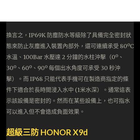
換言之，IP69K 防塵防水等級除了具備完全密封狀
態來防止灰塵進入裝置內部外，還可連續承受 80ºC
水溫、100Bar 水壓達 2 分鐘的水柱沖擊（0º、
30º、60º、90º 每個出水角度可承受 30 秒沖
擊）。而 IP68 只能代表手機可在製造商指定的條
件下適合於長時間浸入水中 (1米水深）。通常這表
示該設備是密封的。然而在某些設備上，也可指水
可以進入但不會造成負面效果。
超級三防 HONOR X9d