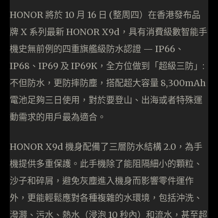
HONOR 將於 10 月 16 日 (整周四）在香港發布品
牌 X 系列最新 HONOR X9d，具有消費級數智能手
機史無前例的四重旗艦級防水認證 — IP66、
IP68、IP69 及 IP69K，全方位做到「超級三防」:
不但防水，更防摔防塵，搭配超大容量 8,300mAh
電池足夠三日使用，對於要登山、出海或者特殊運
動需求的用戶最為適合。
HONOR X9d 機身配備了三層防水結構 2.0，為手
機提供多重保護。此手機除了能阻隔細小的顆粒、
沙子和碎屑，避免灰塵進入機身而影響零件運作
外，更能輕鬆應對各種複雜的水環境，包括沖洗、
潑濺、污水、熱水（浸泡 10 秒內）和流水，甚至超