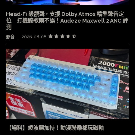
Head-Fi 級靚聲 + 支援 Dolby Atmos 精準聲音定
位 打機聽歌兩不誤！Audeze Maxwell 2 ANC 評
測
影音
2026-08-08
【場料】綾波麗加持！動漫聯乘都玩磁軸