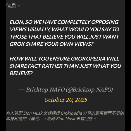
信息。
ELON, SO WE HAVE COMPLETELY OPPOSING
VIEWS USUALLY, WHAT WOULD YOU SAY TO
THOSE THAT BELIEVE YOU WILL JUST WANT
GROK SHARE YOUR OWN VIEWS?
HOW WILL YOU ENSURE GROKOPEDIA WILL
SHARE FACT RATHER THAN JUST WHAT YOU
BELIEVE?
— Bricktop_NAFO (@Bricktop_NAFO)
October 20, 2025
有人質問 Elon Musk 怎樣保證 Grokipedia 分享的是事實而不是他
本身相信的（偏見），現時 Elon Musk 未有回應。