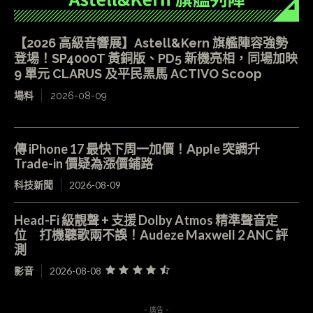
【2026 高級音響展】Astell&Kern 旗艦陣容強勢
登場！SP4000T 黃銅版、PD5 新機亮相，同場加映
9 單元 CLARUS 及平民黑馬 ACTIVO Scoop
場料
2026-08-09
傳 iPhone 17 最快下周一加價！Apple 突調升
Trade-in 價疑為漲價鋪路
科技新聞
2026-08-09
Head-Fi 級靚聲 + 支援 Dolby Atmos 精準聲音定
位 打機聽歌兩不誤！Audeze Maxwell 2 ANC 評
測
影音
2026-08-08
- 廣告 -