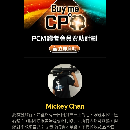
Mickey Chan
愛模擬飛行、希望終有一日回到單車上的宅，眼鏡娘控。座
右銘： 1.膽固醇跟美味是成正比的； 2.所有人都可以騙，但
絕對不能騙自己； 3.賣掉的貨才是錢，不賣的收藏品不值一