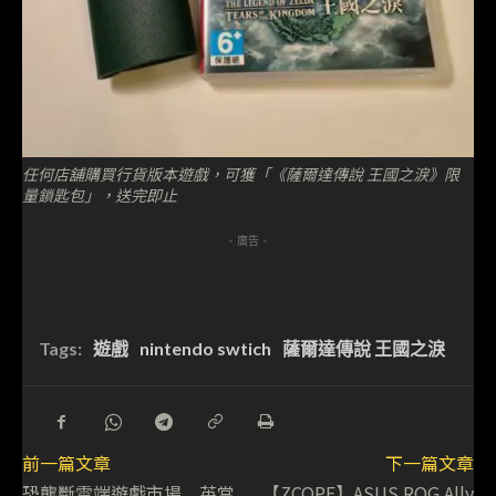
任何店舖購買行貨版本遊戲，可獲「《薩爾達傳說 王國之淚》限
量鎖匙包」，送完即止
- 廣告 -
Tags:
遊戲
nintendo swtich
薩爾達傳說 王國之淚
前一篇文章
下一篇文章
恐壟斷雲端遊戲市場 英當
【ZCOPE】ASUS ROG Ally