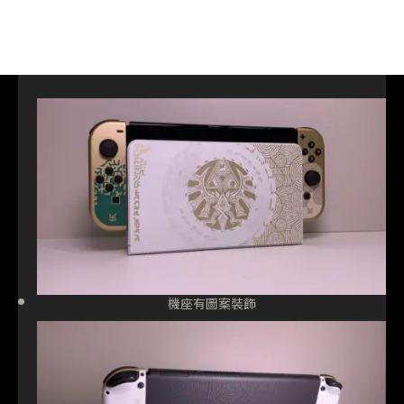
機座有圖案裝飾