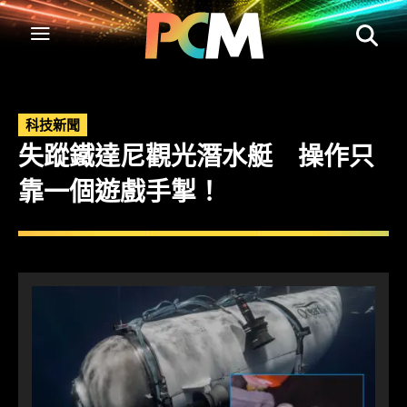
科技新聞
失蹤鐵達尼觀光潛水艇 操作只
靠一個遊戲手掣！