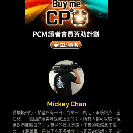
Mickey Chan
愛模擬飛行、希望終有一日回到單車上的宅，眼鏡娘控。座
右銘： 1.膽固醇跟美味是成正比的； 2.所有人都可以騙，但
絕對不能騙自己； 3.賣掉的貨才是錢，不賣的收藏品不值一
文； 4.踩單車，是為了吃更多美食！ 5.正義的話語，不一定