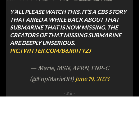
Y’ALL PLEASE WATCH THIS. IT’S A CBS STORY
THAT AIRED A WHILE BACK ABOUT THAT
SUBMARINE THAT IS NOW MISSING. THE
CREATORS OF THAT MISSING SUBMARINE
ARE DEEPLY UNSERIOUS.
PIC.TWITTER.COM/B6JRIITYZJ
— Marie, MSN, APRN, FNP-C
(@FnpMarieOH)
June 19, 2023
- 廣告 -