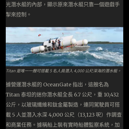
光潛水艇的內部，顯示原來潛水艇只靠一個遊戲手
掣來控制。
Titan 是唯一一艘可搭載 5 名人員潛入 4,000 公尺深海的潛水艇。
據營運潛水艇的 OceanGate 指出，這艘名為
Titan 泰坦的迷你潛水艇全長 6.7 公尺，重 10,432
公斤，以玻璃纖維和鈦金屬製造，連同駕駛員可搭
載 5 人並潛入水深 4,000 公尺（13,123 呎）作調查
和商業任務。據稱船上裝有實時船體監察系統，加