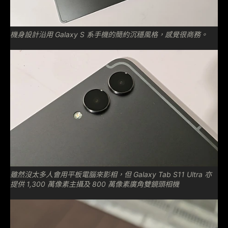
機身設計沿用 Galaxy S 系手機的簡約沉穩風格，感覺很商務。
雖然沒太多人會用平板電腦來影相，但 Galaxy Tab S11 Ultra 亦
提供 1,300 萬像素主攝及 800 萬像素廣角雙鏡頭相機