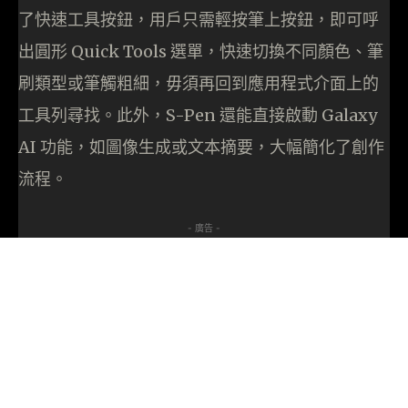
了快速工具按鈕，用戶只需輕按筆上按鈕，即可呼
出圓形 Quick Tools 選單，快速切換不同顏色、筆
刷類型或筆觸粗細，毋須再回到應用程式介面上的
工具列尋找。此外，S-Pen 還能直接啟動 Galaxy
AI 功能，如圖像生成或文本摘要，大幅簡化了創作
流程。
- 廣告 -