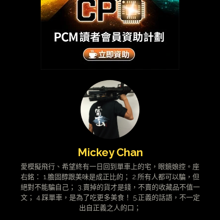
Mickey Chan
愛模擬飛行、希望終有一日回到單車上的宅，眼鏡娘控。座
右銘： 1.膽固醇跟美味是成正比的； 2.所有人都可以騙，但
絕對不能騙自己； 3.賣掉的貨才是錢，不賣的收藏品不值一
文； 4.踩單車，是為了吃更多美食！ 5.正義的話語，不一定
出自正義之人的口；