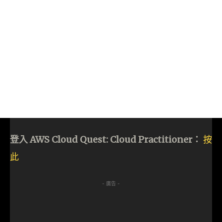
登入 AWS Cloud Quest: Cloud Practitioner：
按
此
- 廣告 -