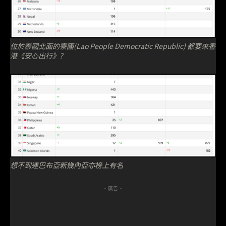
位於泰國北面的寮國(Lao People Democratic Republic) 都要來香
港《安心出行》?
想不到連巴布亞新幾內亞亦榜上有名
- 廣告 -