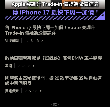
傳 iPhone 17 最快下周一加價！Apple 突調升
Trade-in 價疑為漲價鋪路
科技新聞
2026-08-09
啟動車輛螢幕驚見《蜘蛛俠》廣告 BMW 車主嬲爆
趣聞
2026-08-08
國產路由器秘藏後門！逾 20 款型號每 35 秒自動連
線中國伺服器
資訊保安
2026-08-08
- 廣告 -