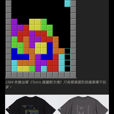
1984 年推出嘅《Tetris 俄羅斯方塊》只有簡單圖形就瘋摩萬千玩
家。