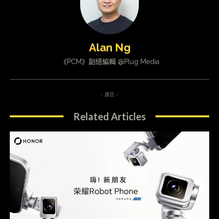
Alan Ng
《PCM》副總編輯 @Plug Media
- 廣告 -
Related Articles