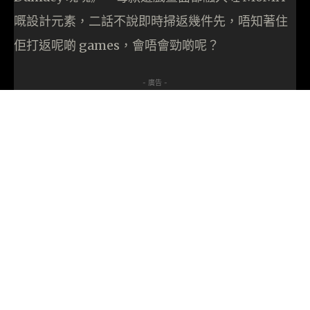
嘅設計元素，二話不說即時掃返幾件先，唔知著住
佢打返呢啲 games，會唔會勁啲呢？
- 廣告 -