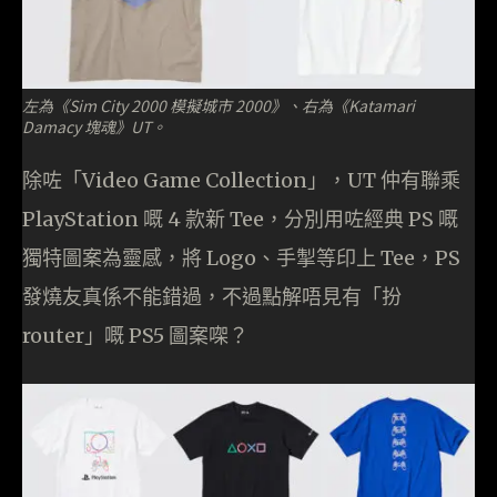
左為《Sim City 2000 模擬城市 2000》、右為《Katamari
Damacy 塊魂》UT。
除咗「Video Game Collection」，UT 仲有聯乘
PlayStation 嘅 4 款新 Tee，分別用咗經典 PS 嘅
獨特圖案為靈感，將 Logo、手掣等印上 Tee，PS
發燒友真係不能錯過，不過點解唔見有「扮
router」嘅 PS5 圖案㗎？