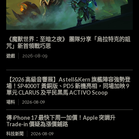
《魔獸世界：至暗之夜》 團隊分享「烏拉特克的詛
咒」新首領戰巧思
遊戲
2026-08-09
【2026 高級音響展】Astell&Kern 旗艦陣容強勢登
場！SP4000T 黃銅版、PD5 新機亮相，同場加映 9
單元 CLARUS 及平民黑馬 ACTIVO Scoop
場料
2026-08-09
傳 iPhone 17 最快下周一加價！Apple 突調升
Trade-in 價疑為漲價鋪路
科技新聞
2026-08-09