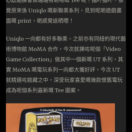
心諗點解會無端端有啲咁嘅 Tee 呢？搵吓搵吓，發
覺原來係 Uniqlo 嘅新聯乘系列，見到呢啲遊戲畫
面嘅 print，啲感覺返晒嚟！
Uniqlo 一向都有好多聯乘，之前亦有同紐約現代藝
術博物館 MoMA 合作，今次就揀咗呢個「Video
Game Collection」做其中一個新嘅 UT 系列，其
實 MoMA 嘅電玩系列一向都大獲好評，今次 UT
就精選咗館藏之中，深受玩家喜愛嘅幾款懷舊電玩
成為呢個系列最新嘅 Tee 圖案。