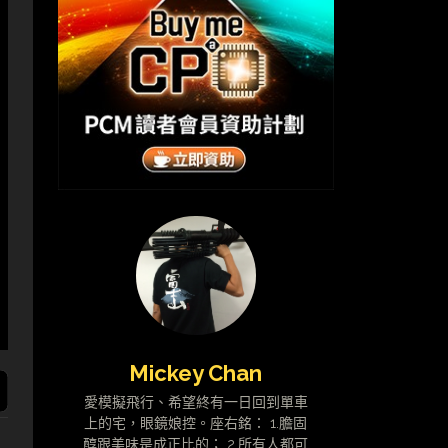
Mickey Chan
愛模擬飛行、希望終有一日回到單車
上的宅，眼鏡娘控。座右銘： 1.膽固
醇跟美味是成正比的； 2.所有人都可