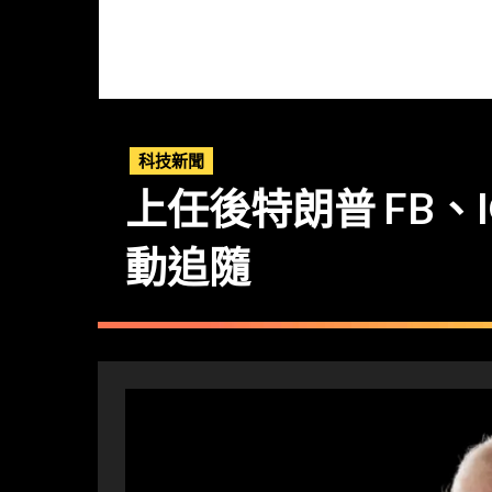
科技新聞
上任後特朗普 FB、
動追隨