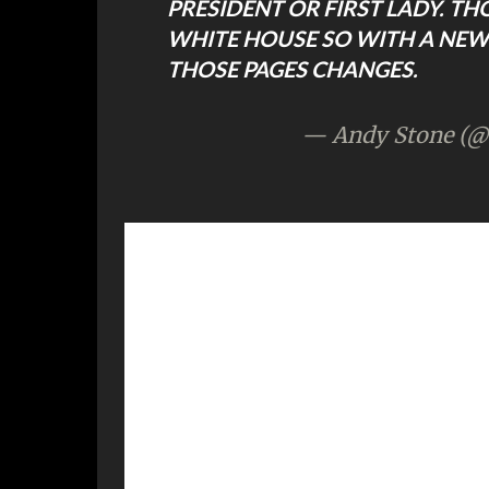
PRESIDENT OR FIRST LADY. T
WHITE HOUSE SO WITH A NEW
THOSE PAGES CHANGES.
— Andy Stone (