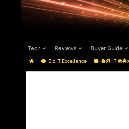
Tech
Reviews
Buyer Guide
Biz.IT Excellence
香港 I.T.至