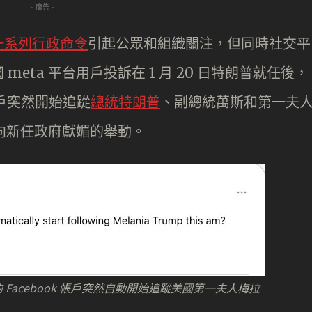
- 廣告 -
一系列行政命令
引起公眾和組織關注，但同時社交平
eta 平台用戶投訴在 1 月 20 日特朗普就任後，
m 帳戶突然開始追踨
總統特朗普
、副總統萬斯和第一夫
 向新任政府獻媚的舉動。
自己的 Facebook 帳戶突然自動開始追蹤美國第一夫人梅拉