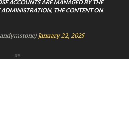
HOSE ACCOUNTS ARE MANAGED BY THE
 ADMINISTRATION, THE CONTENT ON
@andymstone)
January 22, 2025
- 廣告 -