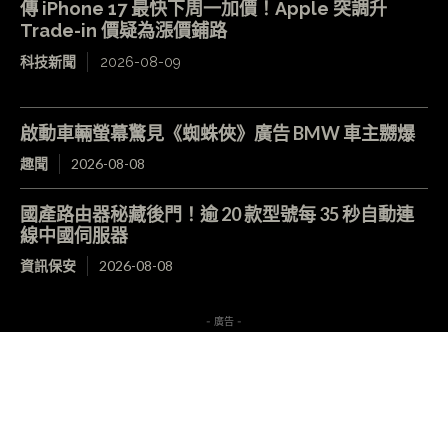
傳 iPhone 17 最快下周一加價！Apple 突調升
Trade-in 價疑為漲價鋪路
科技新聞
2026-08-09
啟動車輛螢幕驚見《蜘蛛俠》廣告 BMW 車主嬲爆
趣聞
2026-08-08
國產路由器秘藏後門！逾 20 款型號每 35 秒自動連
線中國伺服器
資訊保安
2026-08-08
- 廣告 -