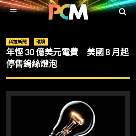
科技新聞
環境
年慳 30 億美元電費 美國 8 月起
停售鎢絲燈泡