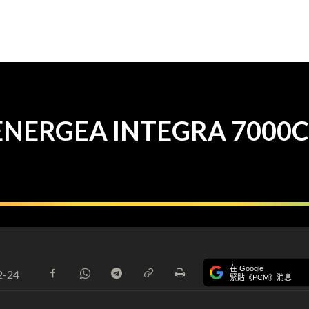
ing ENERGEA INTEGRA 
在 Google
2-24
緊貼《PCM》消息