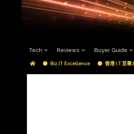
Tech
Reviews
Buyer Guide
Biz.IT Excellence
香港 I.T.至