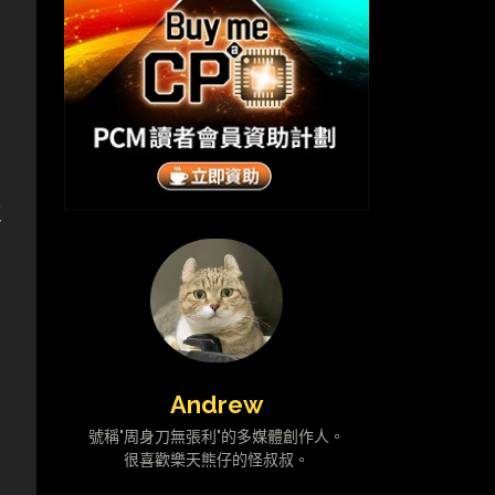
立
Andrew
號稱"周身刀無張利"的多媒體創作人。
很喜歡樂天熊仔的怪叔叔。