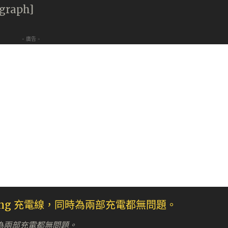
agraph]
- 廣告 -
線，同時為兩部充電都無問題。