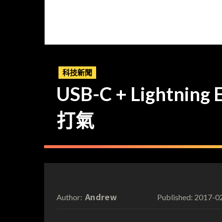
科技新聞
USB-C + Lightn
打氣
Andrew
2017-0
Author:
Published: