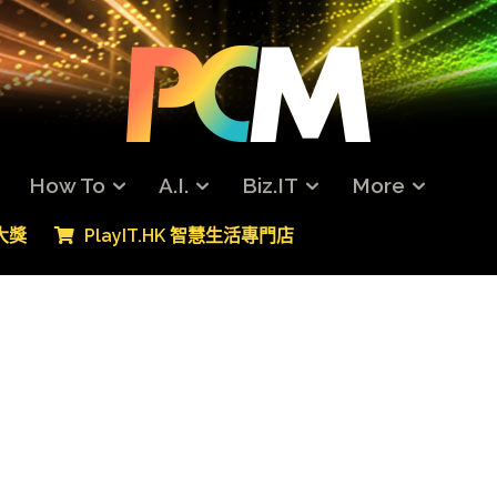
How To
A.I.
Biz.IT
More
專大獎
PlayIT.HK 智慧生活專門店