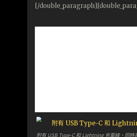
[/double_paragraph][double_par
附有 USB Type-C 和 Lightning 充電