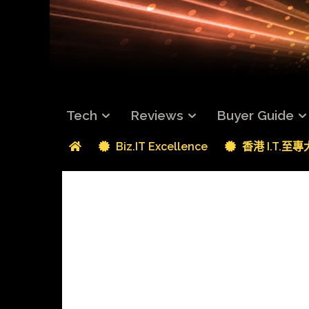
Tech
Reviews
Buyer Guide
Biz.IT Excellence
香港 I.T.至