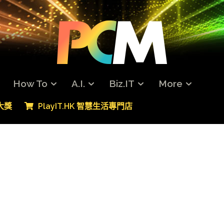
How To
A.I.
Biz.IT
More
專大獎
PlayIT.HK 智慧生活專門店