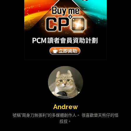
Andrew
號稱"周身刀無張利"的多媒體創作人。 很喜歡樂天熊仔的怪
叔叔。