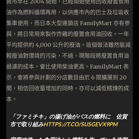
賀市早在 2004 開始，已經開始使用回收廢置食用
油作為燃料循環再用，以供應市內的巴士及垃圾收
集車使用，而日本大型連鎖店 FamilyMart 亦有參
與，將日常用來製作炸雞的廢置食用油回收，一年
平均提供約 4,000 公升的廢油。這個做法雖然能減
輕廢油對環境的污染，不過，現階段將廢置食用油
過濾的成本，會比使用柴油更高。FamilyMart 表
示，會將參與計劃的分店數目由於 6 間擴展到 20
間，相信回收量增加的同時，亦可以減低精煉的成
本。
「ファミチキ」の揚げ油がバスの燃料に 佐賀
市で取り組み
HTTPS://T.CO/SUSGEVX9PM