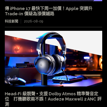
傳 iPhone 17 最快下周一加價！Apple 突調升
Trade-in 價疑為漲價鋪路
科技新聞
2026-08-09
Head-Fi 級靚聲 + 支援 Dolby Atmos 精準聲音定
位 打機聽歌兩不誤！Audeze Maxwell 2 ANC 評
測