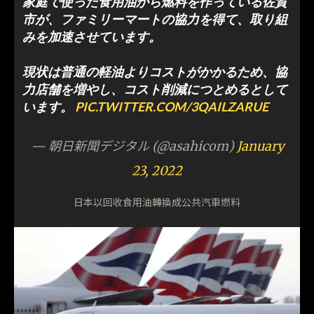
家庭で使った食用油から燃料を作っている佐賀
市が、ファミリーマートの協力を得て、取り組
みを加速させています。
現状は普通の軽油よりコストがかかるため、協
力店舗を増やし、コスト削減につとめるとして
います。
PIC.TWITTER.COM/3QAILZARUE
— 朝日新聞デジタル (@asahicom)
January
23, 2022
日本以回收食用油轉換成公共汽車燃料