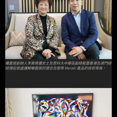
曦蕓居創辦人李黃倩儂女士及思科大中華區副總裁暨香港及澳門總
經理莊銓盛講解曦蕓居的理念及使用 Meraki 產品的技術背後。