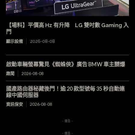
【場料】平價高 Hz 有升降 LG 雙吋數 Gaming 入
門
顯示設備
2026-08-08
啟動車輛螢幕驚見《蜘蛛俠》廣告 BMW 車主嬲爆
趣聞
2026-08-08
國產路由器秘藏後門！逾 20 款型號每 35 秒自動連
線中國伺服器
資訊保安
2026-08-08
- 廣告 -
- 廣告 -