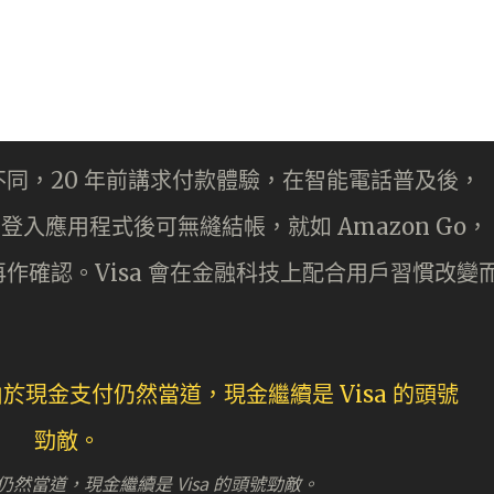
同，20 年前講求付款體驗，在智能電話普及後，
登入應用程式後可無縫結帳，就如 Amazon Go，
作確認。Visa 會在金融科技上配合用戶習慣改變
金支付仍然當道，現金繼續是 Visa 的頭號勁敵。