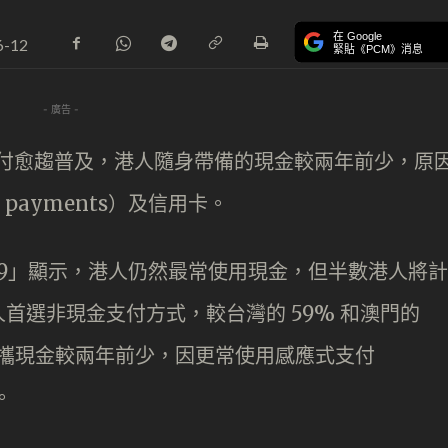
在 Google
6-12
緊貼《PCM》消息
- 廣告 -
子支付愈趨普及，港人隨身帶備的現金較兩年前少，原
s payments）及信用卡。
2019」顯示，港人仍然最常使用現金，但半數港人將計
首選非現金支付方式，較台灣的 59% 和澳門的
所攜現金較兩年前少，因更常使用感應式支付
。