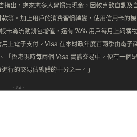
述報告指出，愈來愈多人習慣無現金，因較喜歡自動及
付款等。加上用戶的消費習慣轉變，使用信用卡的機
記帳卡為流動錢包增值，還有 74% 用戶每月上網購
用上電子支付。Visa 在本財政年度首兩季由電子
。「香港現時每兩個 Visa 實體交易中，便有一個
置進行的交易佔總體的十分之一。」
- 廣告 -