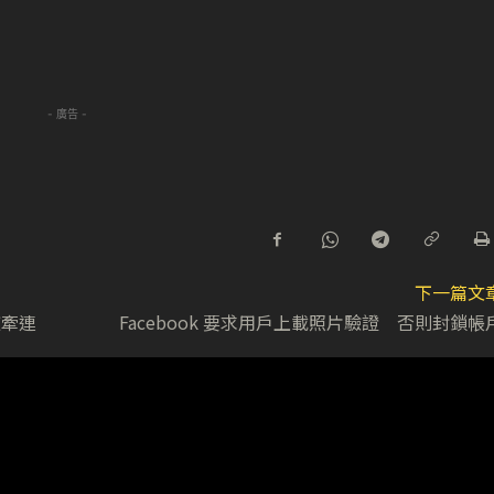
- 廣告 -
下一篇文
也被牽連
Facebook 要求用戶上載照片驗證 否則封鎖帳