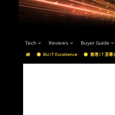
Tech
Reviews
Buyer Guide
Biz.IT Excellence
香港 I.T.至