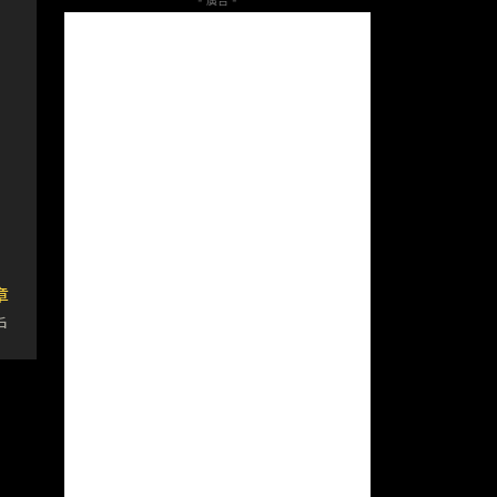
- 廣告 -
章
戶