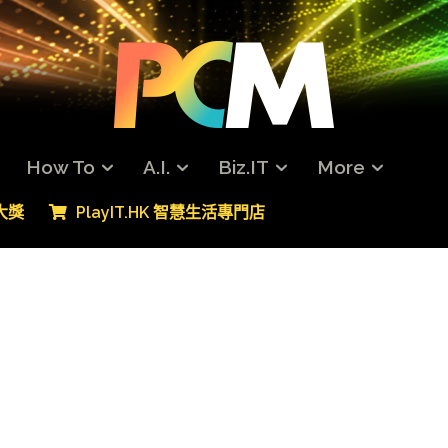
How To
A.I.
Biz.IT
More
專大獎
PlayIT.HK 智慧生活專門店