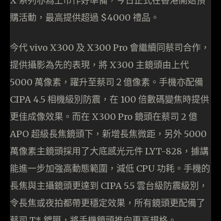
X 系列亦為上市作好準備，今日正式在香港開始預
購活動，最高提供超過 $4000 禮品。
今代 vivo X300 及 X300 Pro 會繼續同蔡司合作，
提供攝影為先的表現，將 X300 主鏡頭由上代
5000 萬像素，躍升至蔡司２億像素。手機亦配備
CIPA 4.5 相機級別防震，在 100 倍數碼變焦時提供
更佳成像效果。而在 X300 Pro 鏡頭在蔡司 2 億
APO 超級長焦鏡頭下，新增長焦微距，另外 5000
萬像素主鏡頭採用了大底感光元件 LYT-828，據講
能進一步加強高動態範圍，減低 CPU 功耗。手機的
長焦與主攝鏡頭更達到 CIPA 5.5 雲台級防震級別，
令長焦或夜拍都帶更穩定效果，所有鏡頭更配備了
蔡司 T* 鍍膜，將手機鏡頭推向更高規格。