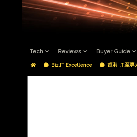
Tech
Reviews
Buyer Guide
Biz.IT Excellence
香港 I.T.至