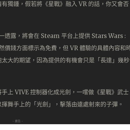
有獨鍾，假若將《星戰》融入 VR 的話，你又會否
期一透露，將會在 Steam 平台上提供 Stars Wars :
R 體驗。雖然價錢方面標示為免費，但 VR 體驗的具體內容和
抱太大的期望，因為提供的有機會只是「長達」幾秒
上 VIVE 控制器化成光劍，一嚐做《星戰》武士
以揮舞手上的「光劍」，擊落由遠處射來的子彈。
- 廣告 -