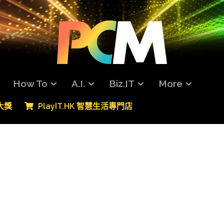
How To
A.I.
Biz.IT
More
專大獎
PlayIT.HK 智慧生活專門店