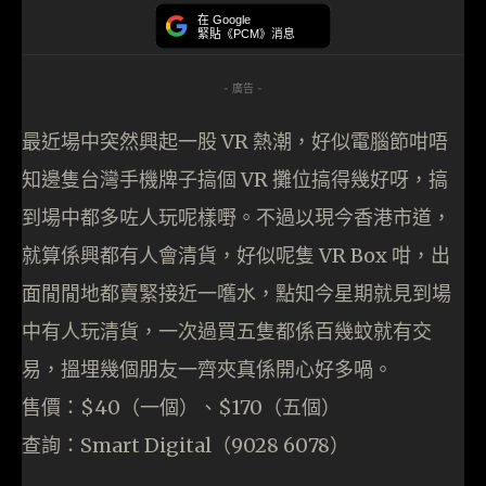
在 Google
緊貼《PCM》消息
- 廣告 -
最近場中突然興起一股 VR 熱潮，好似電腦節咁唔
知邊隻台灣手機牌子搞個 VR 攤位搞得幾好呀，搞
到場中都多咗人玩呢樣嘢。不過以現今香港市道，
就算係興都有人會清貨，好似呢隻 VR Box 咁，出
面閒閒地都賣緊接近一嚿水，點知今星期就見到場
中有人玩清貨，一次過買五隻都係百幾蚊就有交
易，搵埋幾個朋友一齊夾真係開心好多喎。
售價：$40（一個）、$170（五個）
查詢：Smart Digital（9028 6078）