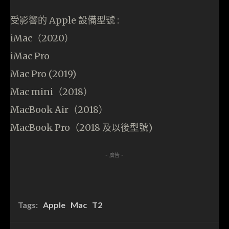
受影響的 Apple 設備型號 :
iMac（2020）
iMac Pro
Mac Pro (2019)
Mac mini（2018）
MacBook Air（2018）
MacBook Pro（2018 及以後型號)
- 廣告 -
Tags:
Apple
Mac
T2