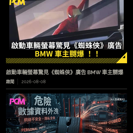
啟動車輛螢幕驚見《蜘蛛俠》廣告 BMW 車主嬲爆
趣聞
2026-08-08