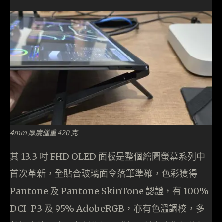
4mm 厚度僅重 420 克
其 13.3 吋 FHD OLED 面板是整個繪圖螢幕系列中
首次革新，全貼合玻璃面令落筆準確，色彩獲得
Pantone 及 Pantone SkinTone 認證，有 100%
DCI-P3 及 95% AdobeRGB，亦有色溫調校，多