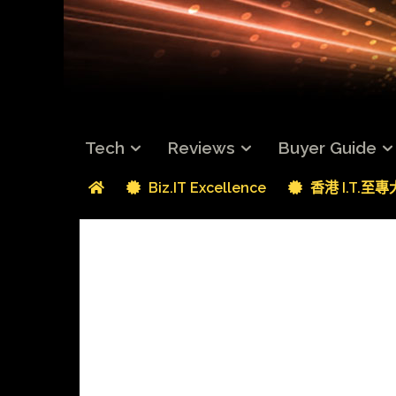
Tech
Reviews
Buyer Guide
Biz.IT Excellence
香港 I.T.至