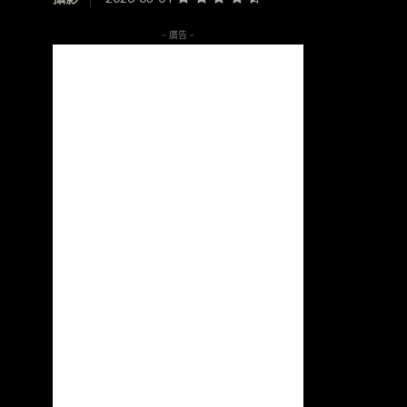
- 廣告 -