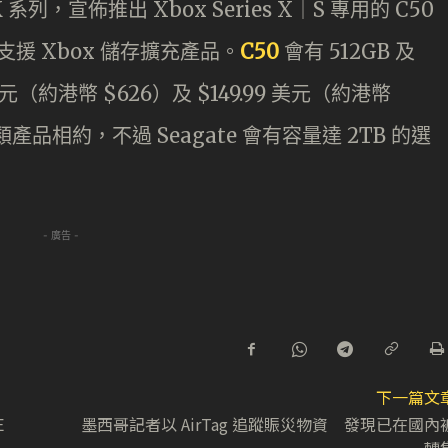
列，宣佈推出 Xbox Series X｜S 專用的 C50
款支援 Xbox 儲存擴充產品。
C50
會有 512GB 及
元（約港幣 $626）及 $149.99 美元（約港幣
同類產品相約，不過 Seagate 會有容量達 2TB 的選
- 廣告 -
下一篇文
E
墨西哥記者以 AirTag 追蹤賑災物資 發現已在國內