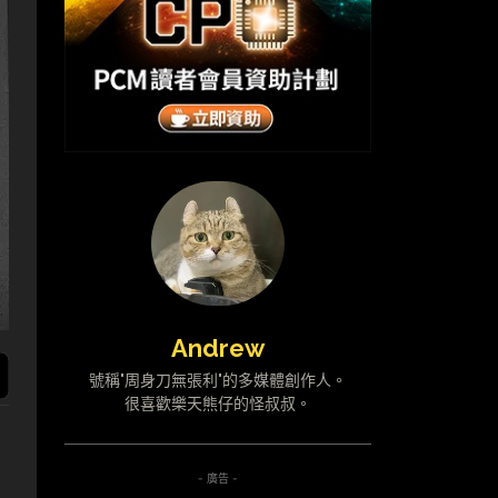
Andrew
號稱"周身刀無張利"的多媒體創作人。
很喜歡樂天熊仔的怪叔叔。
- 廣告 -