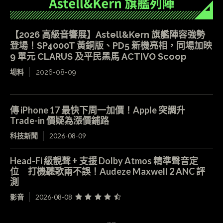
【2026 高級音響展】Astell&Kern 旗艦陣容強勢
登場！SP4000T 黃銅版、PD5 新機亮相，同場加映
9 單元 CLARUS 及平民黑馬 ACTIVO Scoop
場料
2026-08-09
傳 iPhone 17 最快下周一加價！Apple 突調升
Trade-in 價疑為漲價鋪路
科技新聞
2026-08-09
Head-Fi 級靚聲 + 支援 Dolby Atmos 精準聲音定
位 打機聽歌兩不誤！Audeze Maxwell 2 ANC 評
測
影音
2026-08-08