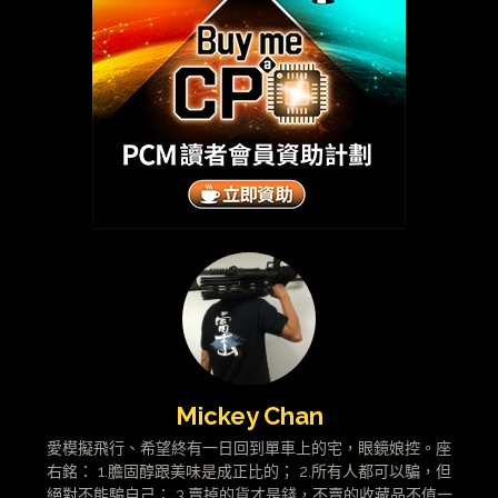
Mickey Chan
愛模擬飛行、希望終有一日回到單車上的宅，眼鏡娘控。座
右銘： 1.膽固醇跟美味是成正比的； 2.所有人都可以騙，但
絕對不能騙自己； 3.賣掉的貨才是錢，不賣的收藏品不值一