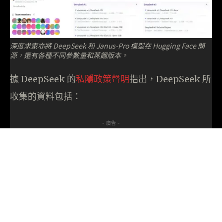
深度求索亦將 DeepSeek 和 Janus-Pro 模型在 Hugging Face 開
源，還有各種不同參數量和蒸餾版本。
據 DeepSeek 的
私隱政策聲明
指出，DeepSeek 所
收集的資料包括：
- 廣告 -