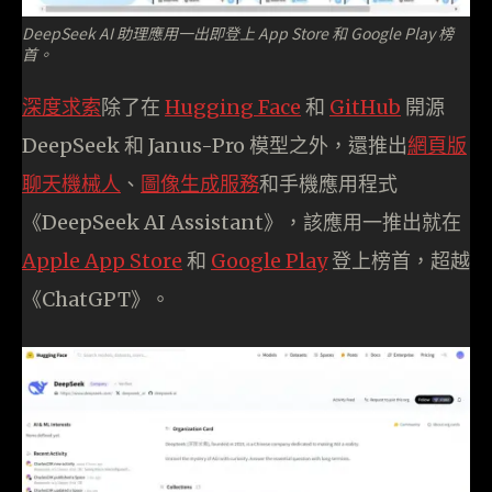
DeepSeek AI 助理應用一出即登上 App Store 和 Google Play 榜
首。
深度求索
除了在
Hugging Face
和
GitHub
開源
DeepSeek 和 Janus-Pro 模型之外，還推出
網頁版
聊天機械人
、
圖像生成服務
和手機應用程式
《DeepSeek AI Assistant》，該應用一推出就在
Apple App Store
和
Google Play
登上榜首，超越
《ChatGPT》。