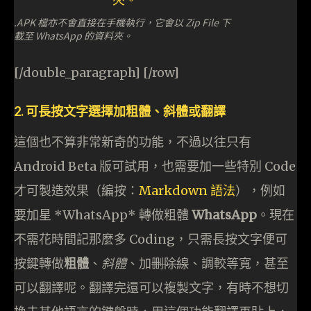
.APK 檔亦不會直接在手機執行，它會以 Zip File 下
載至 WhatsApp 的資料夾。
[/double_paragraph] [/row]
2.
可長按文字選擇加粗體、斜體或翻譯
這個也不算非常新奇的功能，不過以往只有
Android Beta 版可試用，也需要加一些特別 Code
才可製造效果（編按：
Markdown 語法
），例如
要加星 *WhatsApp* 轉做粗體
WhatsApp
。現在
不需花時間記那麼多 Coding，只需長按文字便可
按鍵轉做
粗體
、
斜體
、加
删除線
、調較等寬，甚至
可以翻譯呢。翻譯完還可以複製文字，有時不想切