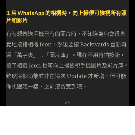
3. 用 WhatsApp 的相機時，向上掃便可檢視所有照
片和影片
有時想傳送手機已有的圖片時，不知道為何會很直
覺地按錯相機 Icon，然後要按 Backwards 重新再
選「萬字夾」→「圖片庫」。現在不用再怕按錯，
按了相機 Icon 也可向上掃檢視手機圖片及影片庫。
雖然這個功能並非在這次 Update 才新增，但可能
你也跟我一樣，之前沒留意到吧。
- 廣告 -