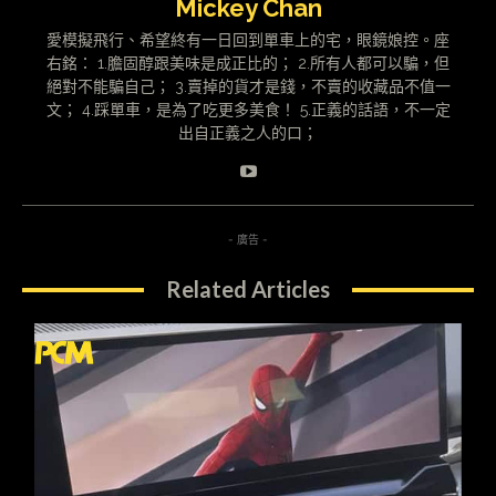
Mickey Chan
愛模擬飛行、希望終有一日回到單車上的宅，眼鏡娘控。座
右銘： 1.膽固醇跟美味是成正比的； 2.所有人都可以騙，但
絕對不能騙自己； 3.賣掉的貨才是錢，不賣的收藏品不值一
文； 4.踩單車，是為了吃更多美食！ 5.正義的話語，不一定
出自正義之人的口；
- 廣告 -
Related Articles