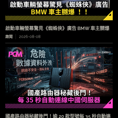
啟動車輛螢幕驚見《蜘蛛俠》廣告 BMW 車主嬲爆
趣聞
2026-08-08
國產路由器秘藏後門！逾 20 款型號每 35 秒自動連