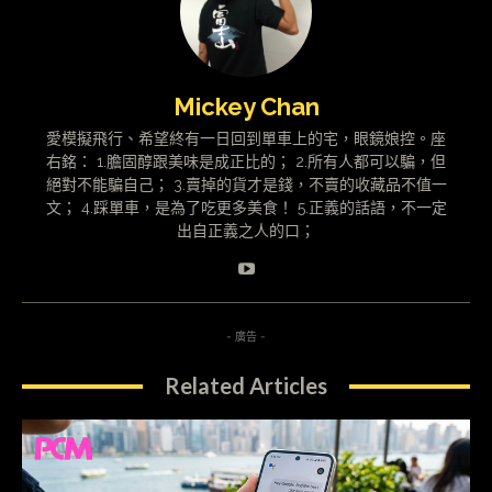
Mickey Chan
愛模擬飛行、希望終有一日回到單車上的宅，眼鏡娘控。座
右銘： 1.膽固醇跟美味是成正比的； 2.所有人都可以騙，但
絕對不能騙自己； 3.賣掉的貨才是錢，不賣的收藏品不值一
文； 4.踩單車，是為了吃更多美食！ 5.正義的話語，不一定
出自正義之人的口；
- 廣告 -
Related Articles