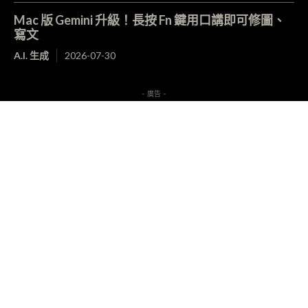
Mac 版 Gemini 升級！長按 Fn 鍵用口講即可修圖、
寫文
A.I. 生成
2026-07-30
- 廣告 -