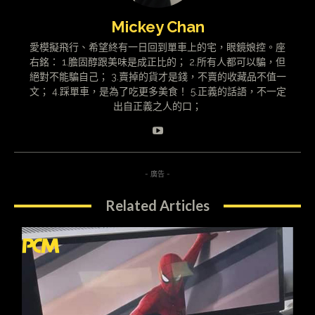
Mickey Chan
愛模擬飛行、希望終有一日回到單車上的宅，眼鏡娘控。座
右銘： 1.膽固醇跟美味是成正比的； 2.所有人都可以騙，但
絕對不能騙自己； 3.賣掉的貨才是錢，不賣的收藏品不值一
文； 4.踩單車，是為了吃更多美食！ 5.正義的話語，不一定
出自正義之人的口；
- 廣告 -
Related Articles