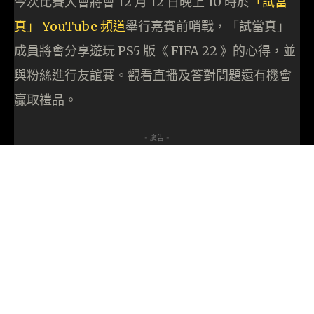
今次比賽大會將會 12 月 12 日晚上 10 時於
「試當
真」 YouTube 頻道
舉行嘉賓前哨戰，「試當真」
成員將會分享遊玩 PS5 版《 FIFA 22 》的心得，並
與粉絲進行友誼賽。觀看直播及答對問題還有機會
贏取禮品。
- 廣告 -