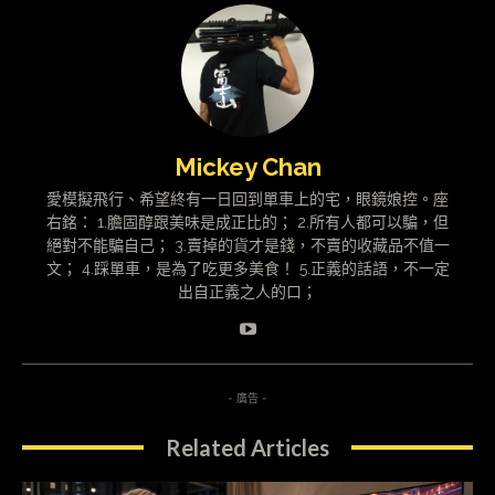
Mickey Chan
愛模擬飛行、希望終有一日回到單車上的宅，眼鏡娘控。座
右銘： 1.膽固醇跟美味是成正比的； 2.所有人都可以騙，但
絕對不能騙自己； 3.賣掉的貨才是錢，不賣的收藏品不值一
文； 4.踩單車，是為了吃更多美食！ 5.正義的話語，不一定
出自正義之人的口；
- 廣告 -
Related Articles