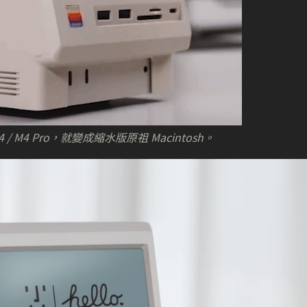
 M4 / M4 Pro，就變成縮水版原祖 Macintosh。