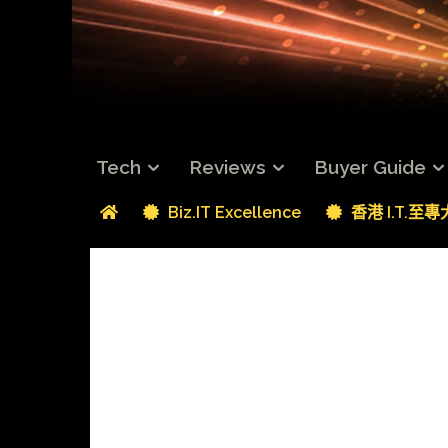
Tech
Reviews
Buyer Guide
Biz.IT Excellence
香港 I.T.至