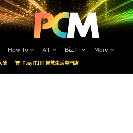
How To
A.I.
Biz.IT
More
專大獎
PlayIT.HK 智慧生活專門店