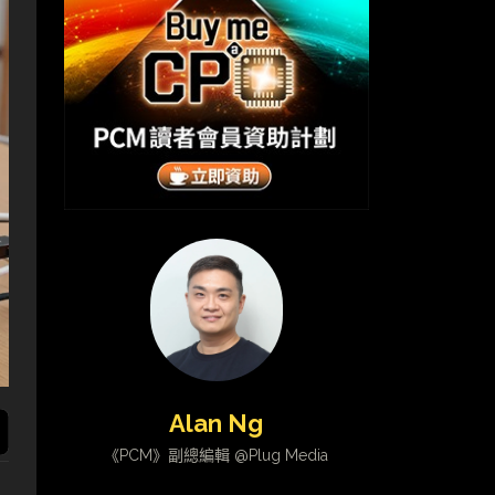
Alan Ng
《PCM》副總編輯 @Plug Media