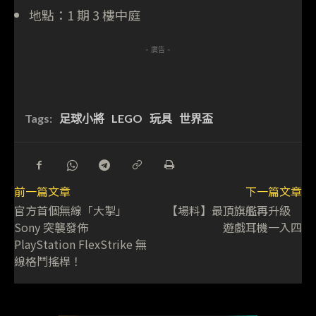
地點：1 期 3 樓中庭
- 廣告 -
Tags:
足球小將
LEGO
玩具
世界盃
前一篇文章
下一篇文章
官方首個無線「大掣」
【場料】最頂旗艦再升級
Sony 突襲發佈
遊戲耳機一入四
PlayStation FlexStrike 無
線格鬥搖桿！