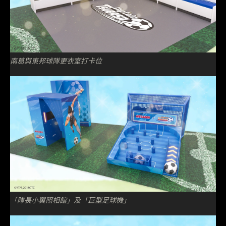
南葛與東邦球隊更衣室打卡位
「隊長小翼照相館」及「巨型足球機」