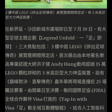
3 樓中庭 LEGO《拼出足球傳奇》展覽暨期間限定店，有 3 米高巨
型大力神盃裝置。
在新界區，沙田新城市廣場即日至 7 月 19 日，有大
型足球主題企劃【Legend Unfold．一「足」即
發】，三大焦點包括： 3 樓中庭 LEGO《拼出足球
傳奇》展覽暨期間限定店，首次展出由本地著名樂
高專業認證大師洪子健 Andy Hung動用超過 15 萬
LEGO 顆粒拼砌的 3 米高巨型大力神盃裝置，設有
《巔峰對決．直擊傳奇》嘉年華將現場直播近 25 場
矚目賽事，由開幕日至決賽、聯同國際足協 (FIFA)
全球合作夥伴 Visa 打造的《Tap In with
Visa「足」動全城互動體驗館》，結合人工智能科