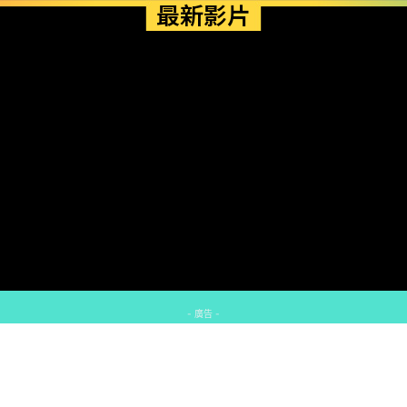
最新影片
- 廣告 -