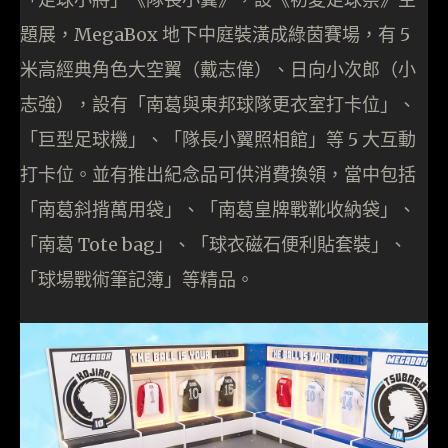
題展，MegaBox 地下中庭裝潢成綠茵賽場，有 5
米高經典角色大空翼（戴志偉）、日向小次郎（小
志強），設有「南葛與東邦球隊更衣室打卡位」、
「巨型足球機」、「隊長小翼照相館」等 5 大互動
打卡位。並有推出紀念品可供消費換領，當中包括
「南葛斜揹萬用袋」、「南葛皇牌戰靴收納袋」、
「南葛 Tote bag」、「球衣磁石便利貼套裝」、
「球場戰術筆記簿」等精品。