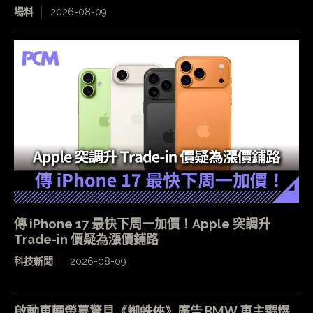
場料
2026-08-09
傳 iPhone 17 最快下周一加價！Apple 突調升
Trade-in 價疑為漲價鋪路
科技新聞
2026-08-09
啟動車輛螢幕驚見《蜘蛛俠》廣告 BMW 車主嬲爆