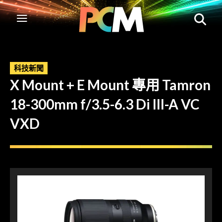
科技新聞
X Mount + E Mount 專用 Tamron
18-300mm f/3.5-6.3 Di III-A VC
VXD