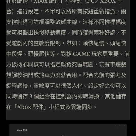
在於配搭「Xbox 配件」小程式（PC／XBOX 平
台）進行設定，不單可以將所有按鈕重新指派，兩
支控制桿可詳細調整敏感曲線，這樣不同推桿幅度
就可模擬出快慢移動速度，同時獲得兩種好處，不
受遊戲內的靈敏度限制，舉如：頭快尾慢、頭尾快
中段慢、頭慢尾快等，對槍 GAME 玩家更重要。前
方扳機亦同樣可以指定觸發死區範圍，玩賽車遊戲
想調校油門或煞車力度就合用。配合先前的張力及
鍵程調校，靈敏度可以很個人化。設定好之後可以
同時儲存 3 個組合在控制器內即時轉換，其他儲存
在「Xbox 配件」小程式及雲端同步。