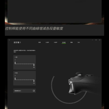
控制桿能使用不同曲線增減各段靈敏度