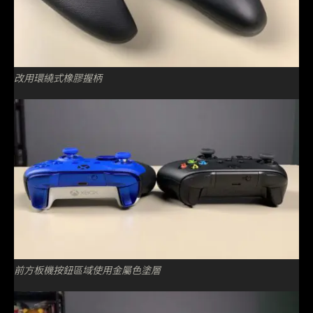
改用環繞式橡膠握柄
前方板機按鈕區域使用金屬色塗層