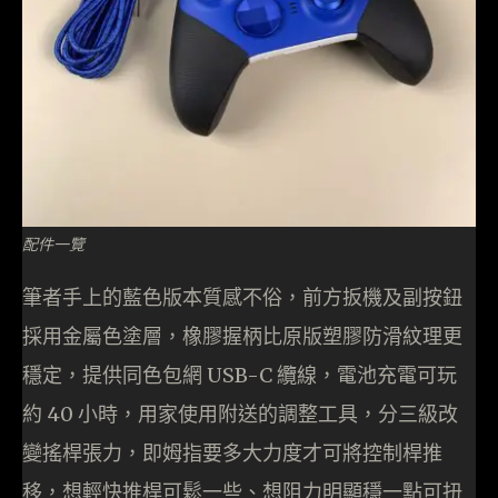
配件一覽
筆者手上的藍色版本質感不俗，前方扳機及副按鈕
採用金屬色塗層，橡膠握柄比原版塑膠防滑紋理更
穩定，提供同色包網 USB-C 纜線，電池充電可玩
約 40 小時，用家使用附送的調整工具，分三級改
變搖桿張力，即姆指要多大力度才可將控制桿推
移，想輕快推桿可鬆一些、想阻力明顯穩一點可扭