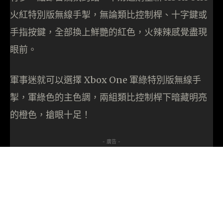
火紅特別版無線手掣，無論類比控制桿、十字鍵或
手指按鍵，全部換上鮮艷的紅色，火辣辣感覺盡現
眼前。
軍事迷就可以選擇 Xbox One 軍綠特別版無線手
掣，軍綠色的主色調，兩組類比控制桿下暗藏明亮
的橙色，搶眼十足！
- 廣告 -