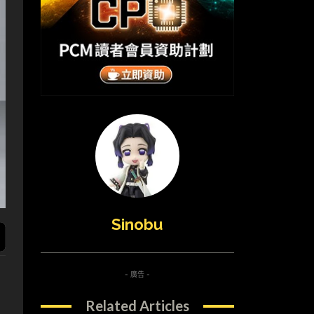
Sinobu
- 廣告 -
Related Articles