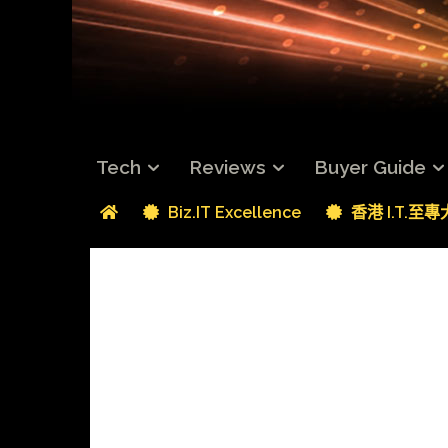
Tech
Reviews
Buyer Guide
Biz.IT Excellence
香港 I.T.至