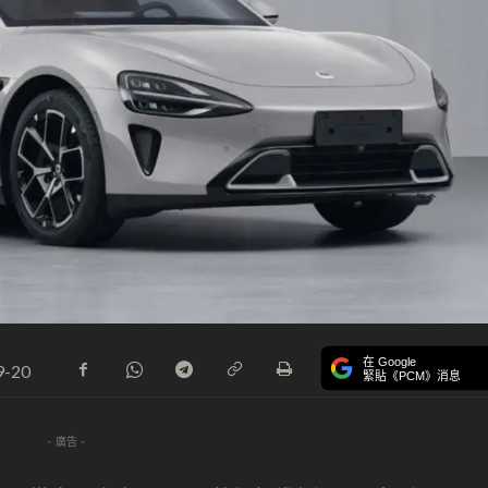
在 Google
9-20
緊貼《PCM》消息
- 廣告 -