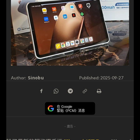
Sinobu
Author:
Published:
2025-09-27
在 Google
緊貼《PCM》消息
- 廣告 -