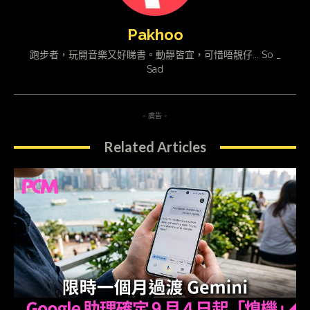
Pakhoo
跑步者，玩開音樂又好睇書。動靜皆宜，可惜唔靚仔... So _
Sad
- 廣告 -
Related Articles