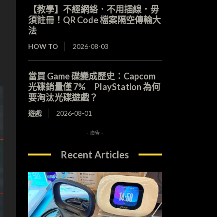
【教學】不經網絡．不用插線．毋
須註冊！QR Code 檔案隔空傳輸大
法
HOW TO
2026-08-03
當買 Game 碟變成歷史：Capcom
光碟銷量僅 7% PlayStation 為何
要淘汰光碟遊戲？
遊戲
2026-08-01
- 廣告 -
Recent Articles