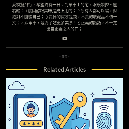
愛模擬飛行、希望終有一日回到單車上的宅，眼鏡娘控。座
右銘： 1.膽固醇跟美味是成正比的； 2.所有人都可以騙，但
絕對不能騙自己； 3.賣掉的貨才是錢，不賣的收藏品不值一
文； 4.踩單車，是為了吃更多美食！ 5.正義的話語，不一定
出自正義之人的口；
- 廣告 -
Related Articles