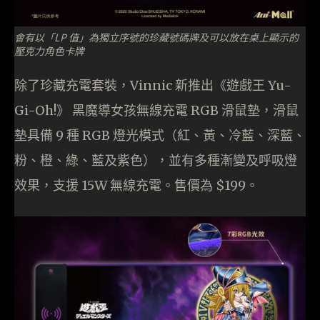
會有以「LP 值」為獨立序號的珍藏號碼牌及可以放在桌上顯示的
壓克力角色卡牌
除了珍藏充電套裝，Vinnic 新推出《遊戲王 Yu-
Gi-Oh!》 黑魔導女孩無線充電 RGB 滑鼠墊，滑鼠
墊具備 9 種 RGB 燈光模式（紅、黃、冷藍、深藍、
粉、橙、綠、藍及紫色），並有多種漸變及呼吸燈
效果，支援 15W 無線充電。售價為 $199。