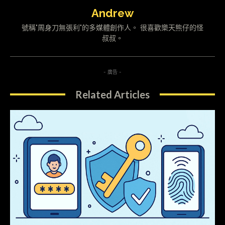
Andrew
號稱"周身刀無張利"的多媒體創作人。 很喜歡樂天熊仔的怪
叔叔。
- 廣告 -
Related Articles