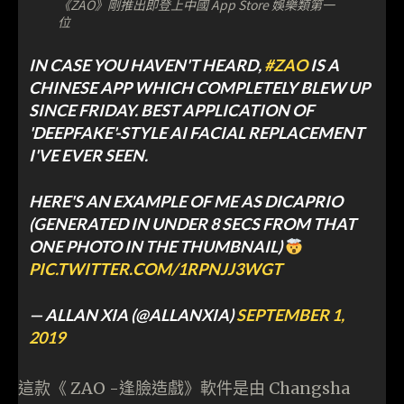
《ZAO》剛推出即登上中國 App Store 娛樂類第一
位
IN CASE YOU HAVEN'T HEARD,
#ZAO
IS A
CHINESE APP WHICH COMPLETELY BLEW UP
SINCE FRIDAY. BEST APPLICATION OF
'DEEPFAKE'-STYLE AI FACIAL REPLACEMENT
I'VE EVER SEEN.
HERE'S AN EXAMPLE OF ME AS DICAPRIO
(GENERATED IN UNDER 8 SECS FROM THAT
ONE PHOTO IN THE THUMBNAIL)
PIC.TWITTER.COM/1RPNJJ3WGT
— ALLAN XIA (@ALLANXIA)
SEPTEMBER 1,
2019
這款《 ZAO -逢臉造戲》軟件是由 Changsha