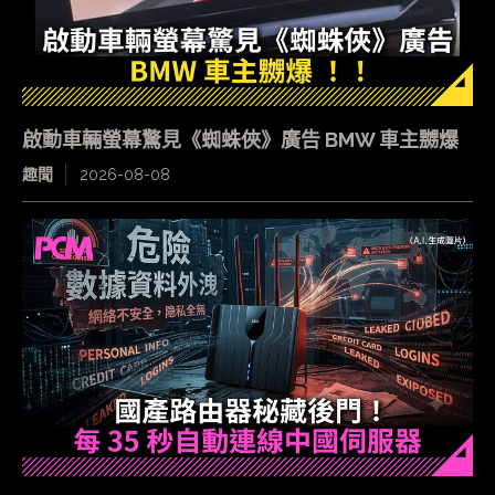
啟動車輛螢幕驚見《蜘蛛俠》廣告 BMW 車主嬲爆
趣聞
2026-08-08