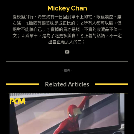
Mickey Chan
愛模擬飛行、希望終有一日回到單車上的宅，眼鏡娘控。座
右銘： 1.膽固醇跟美味是成正比的； 2.所有人都可以騙，但
絕對不能騙自己； 3.賣掉的貨才是錢，不賣的收藏品不值一
文； 4.踩單車，是為了吃更多美食！ 5.正義的話語，不一定
出自正義之人的口；
- 廣告 -
Related Articles