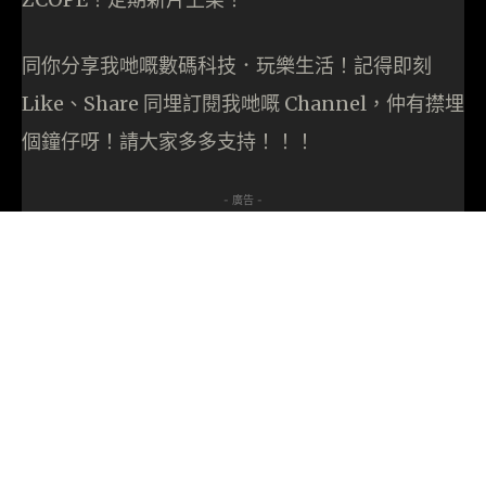
同你分享我哋嘅數碼科技．玩樂生活！記得即刻
Like、Share 同埋訂閱我哋嘅 Channel，仲有㩒埋
個鐘仔呀！請大家多多支持！！！
- 廣告 -