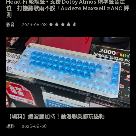
Head-Fi 級靚聲 + 支援 Dolby Atmos 精準聲音定
位 打機聽歌兩不誤！Audeze Maxwell 2 ANC 評
測
影音
2026-08-08
【場料】綾波麗加持！動漫聯乘都玩磁軸
場料
2026-08-08